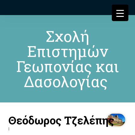
Σχολή
Επιστημών
Γεωπονίας και
Δασολογίας
Θεόδωρος Τζελέπης
|