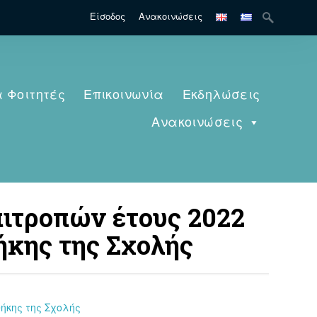
Search
Είσοδος
Ανακοινώσεις
for:
α Φοιτητές
Επικοινωνία
Εκδηλώσεις
Ανακοινώσεις
ιτροπών έτους 2022
θήκης της Σχολής
ήκης της Σχολής