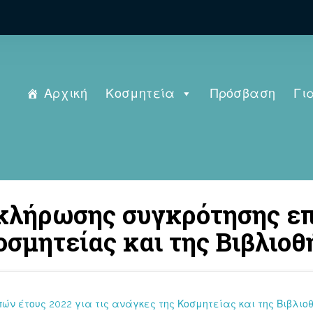
Αρχική
Κοσμητεία
Πρόσβαση
Γι
 κλήρωσης συγκρότησης επ
οσμητείας και της Βιβλιο
ν έτους 2022 για τις ανάγκες της Κοσμητείας και της Βιβλιοθ